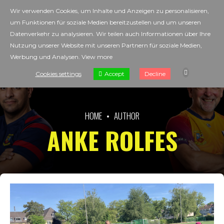
Wir verwenden Cookies, um Inhalte und Anzeigen zu personalisieren,
um Funktionen für soziale Medien bereitzustellen und um unseren
Datenverkehr zu analysieren. Wir teilen auch Informationen über Ihre
Nutzung unserer Website mit unseren Partnern für soziale Medien,
Werbung und Analysen.
View more
Accept
Cookies settings
Decline
HOME
AUTHOR
ANKE ROLFES