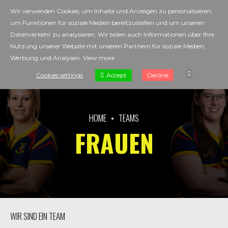
Wir verwenden Cookies, um Inhalte und Anzeigen zu personalisieren,
um Funktionen für soziale Medien bereitzustellen und um unseren
Datenverkehr zu analysieren. Wir teilen auch Informationen über Ihre
Nutzung unserer Website mit unseren Partnern für soziale Medien,
Werbung und Analysen.
View more
Accept
Cookies settings
Decline
HOME
TEAMS
FRAUEN
WIR SIND EIN TEAM