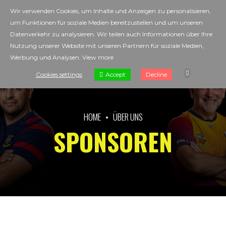
Wir verwenden Cookies, um Inhalte und Anzeigen zu personalisieren,
um Funktionen für soziale Medien bereitzustellen und um unseren
Datenverkehr zu analysieren. Wir teilen auch Informationen über Ihre
Nutzung unserer Website mit unseren Partnern für soziale Medien,
Werbung und Analysen.
View more
Accept
Cookies settings
Decline
HOME
ÜBER UNS
SPONSOREN