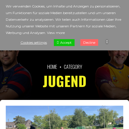
Wir verwenden Cookies, um Inhalte und Anzeigen zu personalisieren,
um Funktionen für soziale Medien bereitzustellen und um unseren
Datenverkehr zu analysieren. Wir teilen auch Informationen über Ihre
Nutzung unserer Website mit unseren Partnern für soziale Medien,
Werbung und Analysen.
View more
Accept
Cookies settings
Decline
HOME
CATEGORY
JUGEND