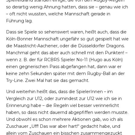
Spielfeldrand standen einige, die von den Rugby-Regeln
so derartig wenig Ahnung hatten, dass sie – genau wie ich
– oft nicht wussten, welche Mannschaft gerade in
Führung lag.
Dass sie Spiele so sehenswert waren, heißt auch, dass die
Köln-Bonner Mannschaft ungefähr so gut gespielt hat wie
die Maastricht-Aachener, oder die Düsseldorfer Dragons.
Manchmal geht das aber auch schnell mit den Punkten! –
wenn z. B. der für RCBRS Spieler No-11 (Hugo aus Köln)
einen gegnerischen Pass abgefangen hat, dann war er
keine zehn Sekunden später mit dem Rugby-Ball an der
Try-Line. Zwei Mal hat sie das gemacht.
Und weiterhin heißt das, dass die SpielerInnen – im
Vergleich zur U12, oder zumindest zur U12 wie ich sie in
Erinnerung habe – die Regeln viel besser verinnerlicht
haben, so dass nicht dauernd abgepfiffen werden musste.
Und obwohl es schon mehrere Aktionen gab, wo ich als
Zuschauer „Uff! Das war aber hart!“ gedacht habe, und
allein vom Zuschauen ein bisschen zusammengezuckt