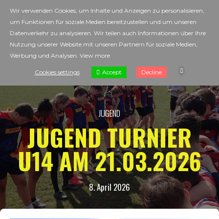
Wir verwenden Cookies, um Inhalte und Anzeigen zu personalisieren,
um Funktionen für soziale Medien bereitzustellen und um unseren
Datenverkehr zu analysieren. Wir teilen auch Informationen über Ihre
Nutzung unserer Website mit unseren Partnern für soziale Medien,
Werbung und Analysen.
View more
Accept
Cookies settings
Decline
JUGEND
JUGEND TURNIER
U14 AM 21.03.2026
8. April 2026