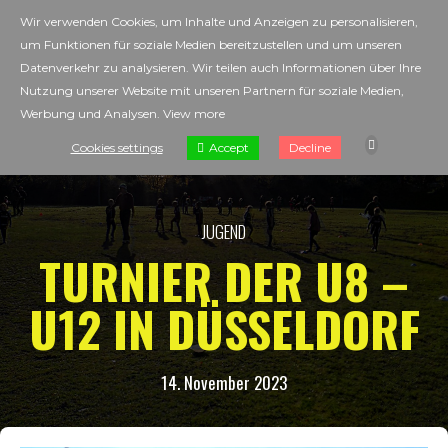
Wir verwenden Cookies, um Inhalte und Anzeigen zu personalisieren,
um Funktionen für soziale Medien bereitzustellen und um unseren
Datenverkehr zu analysieren. Wir teilen auch Informationen über Ihre
Nutzung unserer Website mit unseren Partnern für soziale Medien,
Werbung und Analysen.
View more
Accept
Cookies settings
Decline
JUGEND
TURNIER DER U8 –
U12 IN DÜSSELDORF
14. November 2023