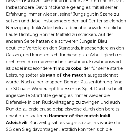
Gewand kunstvoll die Fäden in der SG-Hintermannschaft.
Insbesondere David McKenzie gelang es mit all seiner
Erfahrung immer wieder „seine“ Jungs gut in Szene zu
setzen und dabei insbesondere den auf Center spielenden
Neuzugang Irakli Adeishvili auf beinahe unwiderstehliche
Läufe Richtung Bonner Malfeld zu schicken. Auf der
anderen Seite hatten die schweren Jungs in Blau
deutliche Vorteile an den Standards, insbesondere an den
Gassen, und konnten sich für diese gute Arbeit gleich mit
mehreren Stürmerversuchen belohnen. Erwähnenswert
ist dabei insbesondere
Timo Jakobs
, der für seine starke
Leistung später als
Man of the match
ausgezeichnet
wurde. Nach einer knappen Bonner Pausenführung fand
die SG nach Wiederanpfiff besser ins Spiel. Durch schnell
angespielte Straftritte gelang es immer wieder die
Defensive in den Rückwärtsgang zu zwingen und auch
Punkte zu erzielen, so beispielsweise durch den bereits
erwähnten späteren
Hammer of the match Irakli
Adeishvili
. Kurzzeitig sah es sogar so aus, als würde die
SG den Sieg davontragen, letztlich konnten sich die