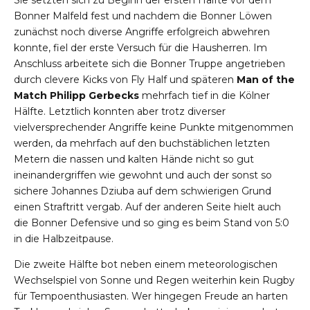
Sie setzten sich zu Beginn der ersten Hälfte vor dem
Bonner Malfeld fest und nachdem die Bonner Löwen
zunächst noch diverse Angriffe erfolgreich abwehren
konnte, fiel der erste Versuch für die Hausherren. Im
Anschluss arbeitete sich die Bonner Truppe angetrieben
durch clevere Kicks von Fly Half und späteren
Man of the
Match Philipp Gerbecks
mehrfach tief in die Kölner
Hälfte. Letztlich konnten aber trotz diverser
vielversprechender Angriffe keine Punkte mitgenommen
werden, da mehrfach auf den buchstäblichen letzten
Metern die nassen und kalten Hände nicht so gut
ineinandergriffen wie gewohnt und auch der sonst so
sichere Johannes Dziuba auf dem schwierigen Grund
einen Straftritt vergab. Auf der anderen Seite hielt auch
die Bonner Defensive und so ging es beim Stand von 5:0
in die Halbzeitpause.
Die zweite Hälfte bot neben einem meteorologischen
Wechselspiel von Sonne und Regen weiterhin kein Rugby
für Tempoenthusiasten. Wer hingegen Freude an harten