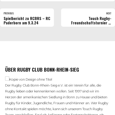
PREVIOUS
NEXT
Spielbericht zu RCBRS – RC
Touch Rugby-
Paderborn am 9.3.24
Freundschaftsturnier in
Köln am 21.04.2024
ÜBER RUGBY CLUB BONN-RHEIN-SIEG
Der Rugby Club Bonn-Rhein-Sieg e.V. ist ein Verein für alle, die
Rugby lieben oder kennenlernen wollen. Seit 1997 sind wir im
Herzen der amerikanischen Siedlung in Bonn zu Hause und bieten
Rugby für Kinder, Jugendliche, Frauen und Männer an. Wer Rugby
ohne Kontakt spielen möchte, kann sich unserem Touch Rugby
Team anschließen. Egal ob Anfänger oder Fortgeschrittener, ob