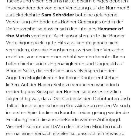
Tackles und vielen Scrums hatte, bekam einiges geboten.
Insbesondere der von einer Verletzung auf die Nummer 8
zurückgekehrte
Sam Schröder
bot eine gelungene
Vorstellung am Ende des Bonner Gedränges und in der
Defensivreihe, so dass er sich den Titel des
Hammer of
the Match
verdiente. Auch ansonsten teilte die Bonner
Verteidigung viele gute Hits aus, konnte jedoch nicht
verhindern, dass die Hausherren zwei weitere Versuche
erzielten, von denen einer erhöht werden konnte. Ihnen
halfen hierbei auch Ungenauigkeiten und Ungeduld auf
Bonner Seite, die mehrfach aus vielversprechenden
Angriffen Möglichkeiten für Kölner Konter entstehen
ließen. Auf der Haben-Seite zu verbuchen war jedoch
eindeutig das Kickspiel der Bonner, so dass es letztlich
folgerichtig war, dass 10er Gerbecks den Debütanten Josh
Talbot durch einen schönen Crosskick zum ersten Versuch
im ersten Spiel bedienen konnte. Leider gelang weder die
Erhöhung noch die anschließende weitere Aufholjagd.
Vielmehr konnte der RSV in den letzten Minuten noch
einmal einen Versuch erzielen so, dass sich ein etwas zu