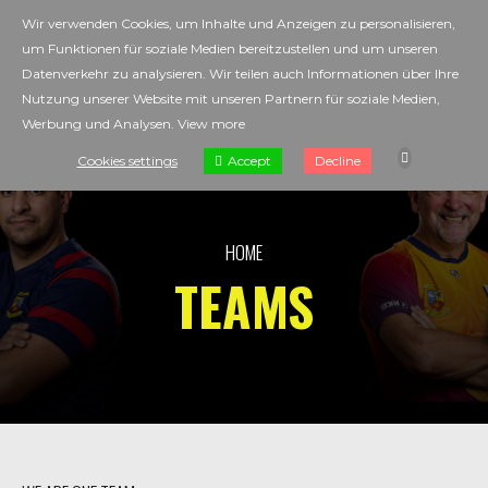
Wir verwenden Cookies, um Inhalte und Anzeigen zu personalisieren,
um Funktionen für soziale Medien bereitzustellen und um unseren
Datenverkehr zu analysieren. Wir teilen auch Informationen über Ihre
Nutzung unserer Website mit unseren Partnern für soziale Medien,
Werbung und Analysen.
View more
Accept
Cookies settings
Decline
HOME
TEAMS