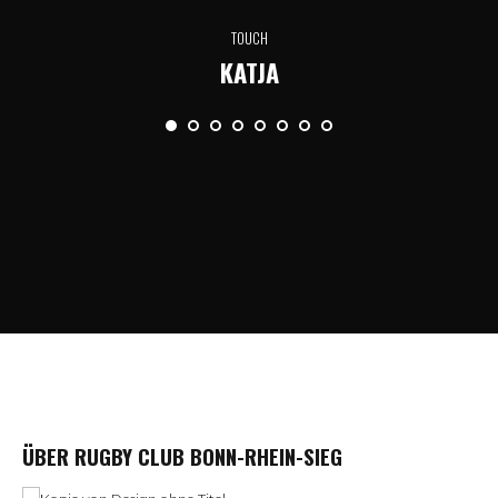
TOUCH
KATJA
ÜBER RUGBY CLUB BONN-RHEIN-SIEG
Der Rugby Club Bonn-Rhein-Sieg e.V. ist ein Verein für alle, die
Rugby lieben oder kennenlernen wollen. Seit 1997 sind wir im